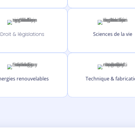
Droit & législations
Sciences de la vie
nergies renouvelables
Technique & fabricat