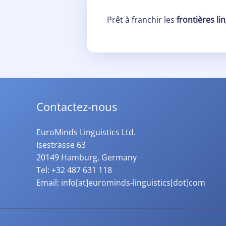
Prêt à franchir les
frontières li
Contactez-nous
EuroMinds Linguistics Ltd.
Isestrasse 63
20149 Hamburg, Germany
Tel: +32 487 631 118
Email: info[at]eurominds-linguistics[dot]com