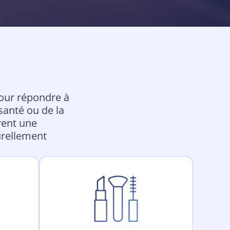
our répondre à
 santé ou de la
rent une
urellement