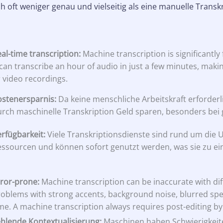
ch oft weniger genau und vielseitig als eine manuelle Trans
al-time transcription:
Machine transcription is significantly
 can transcribe an hour of audio in just a few minutes, makin
 video recordings.
ostenersparnis:
Da keine menschliche Arbeitskraft erforder
rch maschinelle Transkription Geld sparen, besonders bei 
rfügbarkeit:
Viele Transkriptionsdienste sind rund um die U
ssourcen und können sofort genutzt werden, was sie zu ein
ror-prone:
Machine transcription can be inaccurate with diff
oblems with strong accents, background noise, blurred sp
me. A machine transcription always requires post-editing by 
hlende Kontextualisierung:
Maschinen haben Schwierigkeit