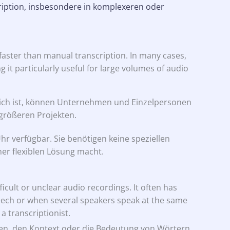
kription, insbesondere in komplexeren oder
 faster than manual transcription. In many cases,
g it particularly useful for large volumes of audio
lich ist, können Unternehmen und Einzelpersonen
größeren Projekten.
hr verfügbar. Sie benötigen keine speziellen
er flexiblen Lösung macht.
icult or unclear audio recordings. It often has
eech or when several speakers speak at the same
a transcriptionist.
en, den Kontext oder die Bedeutung von Wörtern