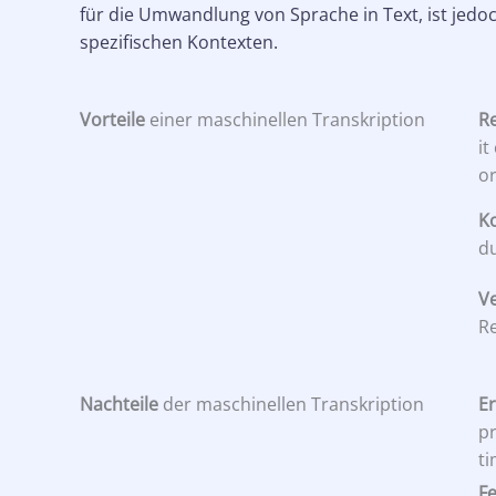
für die Umwandlung von Sprache in Text, ist jedo
spezifischen Kontexten.
Vorteile
einer maschinellen Transkription
Re
it
or
K
du
Ve
Re
Nachteile
der maschinellen Transkription
Er
pr
ti
Fe