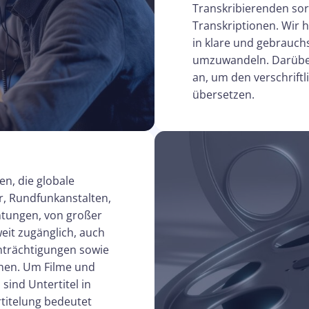
Transkribierenden sor
Transkriptionen. Wir h
in klare und gebrauch
umzuwandeln. Darüber
an, um den verschriftl
übersetzen.
n, die globale
r, Rundfunkanstalten,
chtungen, von großer
eit zugänglich, auch
nträchtigungen sowie
chen. Um Filme und
sind Untertitel in
titelung bedeutet