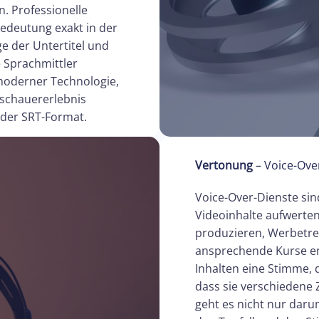
. Professionelle
Bedeutung exakt in der
e der Untertitel und
 Sprachmittler
moderner Technologie,
Zuschauererlebnis
 oder SRT-Format.
Vertonung
– Voice-Ove
Voice-Over-Dienste sin
Videoinhalte aufwerten
produzieren, Werbetre
ansprechende Kurse ent
Inhalten eine Stimme, d
dass sie verschiedene 
geht es nicht nur daru