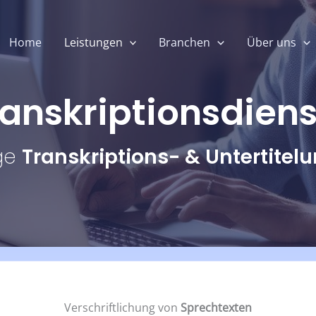
Home
Leistungen
Branchen
Über uns
anskriptions­dien
ge
Transkriptions- & Untertitelu
Verschriftlichung von
Sprechtexten