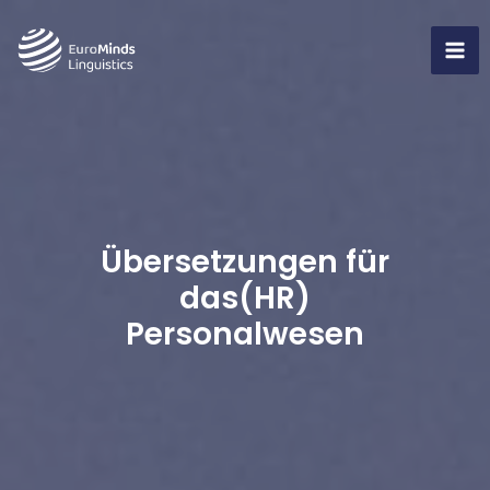
Zum
Inhalt
MA
springen
ME
Übersetzungen für
das(
HR)
Personalwesen